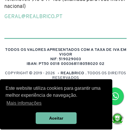
nacional)
GERAL@REALBRICO.PT
TODOS OS VALORES APRESENTADOS COM A TAXA DE IVA EM
VIGOR
NIF: 519029003
IBAN: PT50 0018 000368118058020 02
COPYRIGHT © 2019 - 2026
- REALBRICO
. TODOS OS DIREITOS
RESERVADOS
DESENVOLVIDO POR:
FUELDESIGN
Este website utiliza cookies para garantir uma
melhor experiência de navegação.
Mais infomações
Aceitar