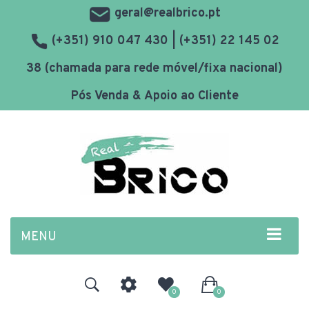
geral@realbrico.pt
(+351) 910 047 430 | (+351) 22 145 02
38 (chamada para rede móvel/fixa nacional)
Pós Venda & Apoio ao Cliente
MENU
0
0