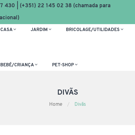
7 430 | (+351) 22 145 02 38 (chamada para
acional)
CASA
JARDIM
BRICOLAGE/UTILIDADES
BEBÉ/CRIANÇA
PET-SHOP
DIVÃS
Home
Divãs