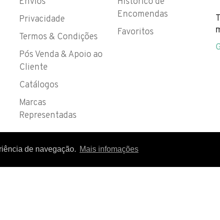
Envios
Histórico de
Encomendas
T
Privacidade
m
Favoritos
Termos & Condições
Pós Venda & Apoio ao
Cliente
Catálogos
Marcas
Representadas
eriência de navegação.
Mais infomações
 IVA EM VIGOR
DIREITOS RESERVADOS