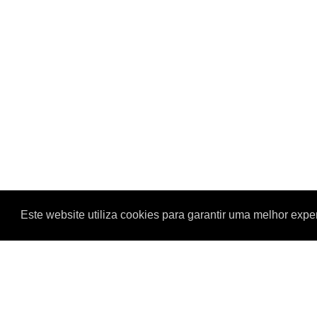
Este website utiliza cookies para garantir uma melhor exp
TODOS OS VALORES APRESENTADOS COM A TAXA DE
NIF: 519029003
IBAN: PT50 0018 000368118058020 02
COPYRIGHT © 2019 - 2026
- REALBRICO
. TODOS OS 