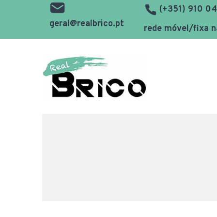
(+351) 910 04
geral@realbrico.pt
rede móvel/fixa n