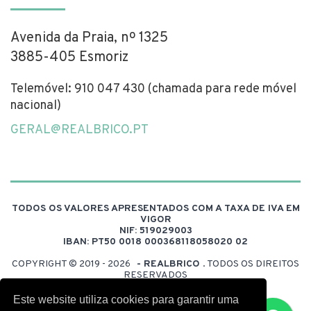
Avenida da Praia, nº 1325
3885-405 Esmoriz
Telemóvel: 910 047 430 (chamada para rede móvel
nacional)
GERAL@REALBRICO.PT
TODOS OS VALORES APRESENTADOS COM A TAXA DE IVA EM
VIGOR
NIF: 519029003
IBAN: PT50 0018 000368118058020 02
COPYRIGHT © 2019 - 2026
- REALBRICO
. TODOS OS DIREITOS
RESERVADOS
DESENVOLVIDO POR:
FUELDESIGN
Este website utiliza cookies para garantir uma