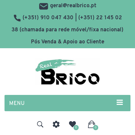
geral@realbrico.pt
(+351) 910 047 430 | (+351) 22 145 02
38 (chamada para rede móvel/fixa nacional)
Pós Venda & Apoio ao Cliente
MENU
0
0