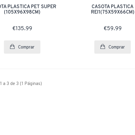
TA PLASTICA PET SUPER
CASOTA PLASTICA
€70.50
(105X96X98CM)
REI1(75X59X66CM)
€135.99
€59.99
Comprar
Comprar
1 a 3 de 3 (1 Páginas)