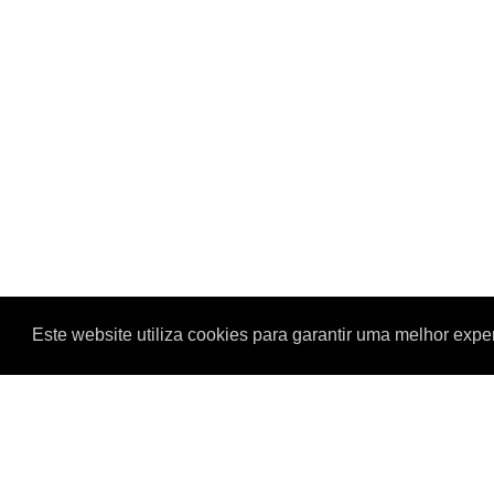
Este website utiliza cookies para garantir uma melhor exp
TODOS OS VALORES APRESENTADOS COM A TAXA DE
NIF: 519029003
IBAN: PT50 0018 000368118058020 02
COPYRIGHT © 2019 - 2026
- REALBRICO
. TODOS OS 