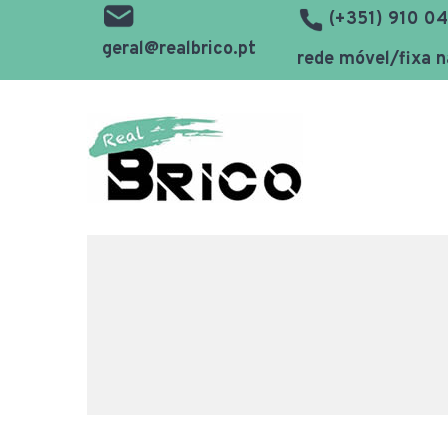
(+351) 910 04
geral@realbrico.pt
rede móvel/fixa n