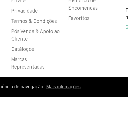
Envios
Histórico de
Encomendas
T
Privacidade
m
Favoritos
Termos & Condições
Pós Venda & Apoio ao
Cliente
Catálogos
Marcas
Representadas
eriência de navegação.
Mais infomações
 IVA EM VIGOR
DIREITOS RESERVADOS