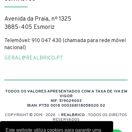
Avenida da Praia, nº 1325
3885-405 Esmoriz
Telemóvel: 910 047 430 (chamada para rede móvel
nacional)
GERAL@REALBRICO.PT
TODOS OS VALORES APRESENTADOS COM A TAXA DE IVA EM
VIGOR
NIF: 519029003
IBAN: PT50 0018 000368118058020 02
COPYRIGHT © 2019 - 2026
- REALBRICO
. TODOS OS DIREITOS
RESERVADOS
DESENVOLVIDO POR:
FUELDESIGN
Este website utiliza cookies para garantir uma