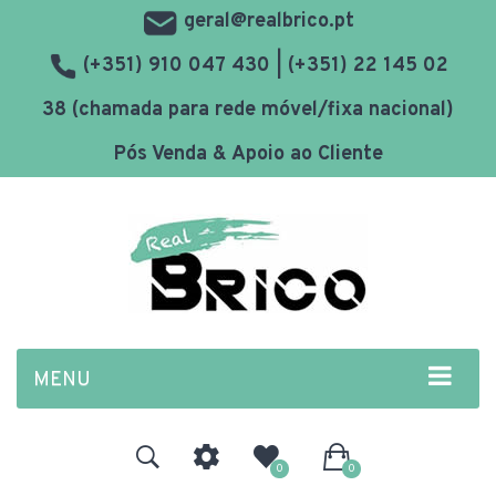
geral@realbrico.pt
(+351) 910 047 430 | (+351) 22 145 02
38 (chamada para rede móvel/fixa nacional)
Pós Venda & Apoio ao Cliente
MENU
0
0