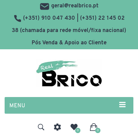
geral@realbrico.pt
(+351) 910 047 430 | (+351) 22 145 02
38 (chamada para rede móvel/fixa nacional)
Pós Venda & Apoio ao Cliente
MENU
0
0