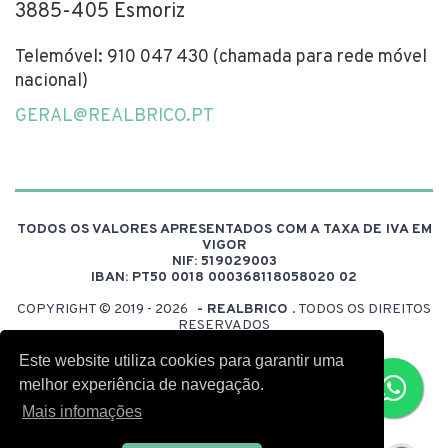
3885-405 Esmoriz
Telemóvel: 910 047 430 (chamada para rede móvel
nacional)
GERAL@REALBRICO.PT
TODOS OS VALORES APRESENTADOS COM A TAXA DE IVA EM
VIGOR
NIF: 519029003
IBAN: PT50 0018 000368118058020 02
COPYRIGHT © 2019 - 2026
- REALBRICO
. TODOS OS DIREITOS
RESERVADOS
DESENVOLVIDO POR:
FUELDESIGN
Este website utiliza cookies para garantir uma
melhor experiência de navegação.
Mais infomações