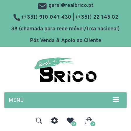
geral@realbrico.pt
(+351) 910 047 430 | (+351) 22 145 02
38 (chamada para rede móvel/fixa nacional)
Pós Venda & Apoio ao Cliente
MENU
0
0