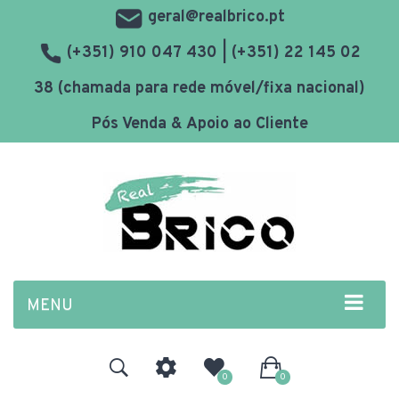
geral@realbrico.pt
(+351) 910 047 430 | (+351) 22 145 02
38 (chamada para rede móvel/fixa nacional)
Pós Venda & Apoio ao Cliente
MENU
0
0