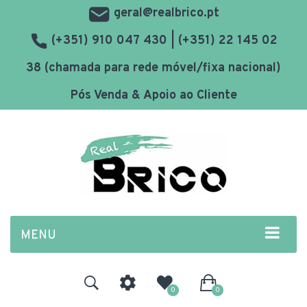
geral@realbrico.pt
(+351) 910 047 430 | (+351) 22 145 02
38 (chamada para rede móvel/fixa nacional)
Pós Venda & Apoio ao Cliente
MENU
0
0