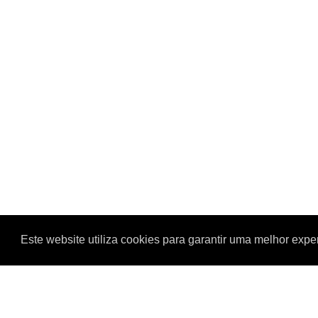
Este website utiliza cookies para garantir uma melhor exp
TODOS OS VALORES APRESENTADOS COM A TAXA DE
NIF: 519029003
IBAN: PT50 0018 000368118058020 02