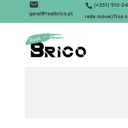
(+351) 910 04
geral@realbrico.pt
rede móvel/fixa n