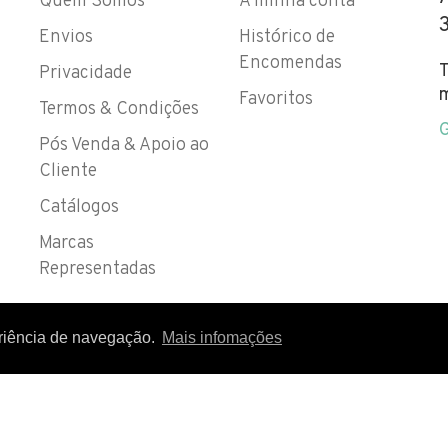
Quem Somos
A minha conta
Envios
Histórico de
Encomendas
T
Privacidade
m
Favoritos
Termos & Condições
Pós Venda & Apoio ao
Cliente
Catálogos
Marcas
Representadas
eriência de navegação.
Mais infomações
 IVA EM VIGOR